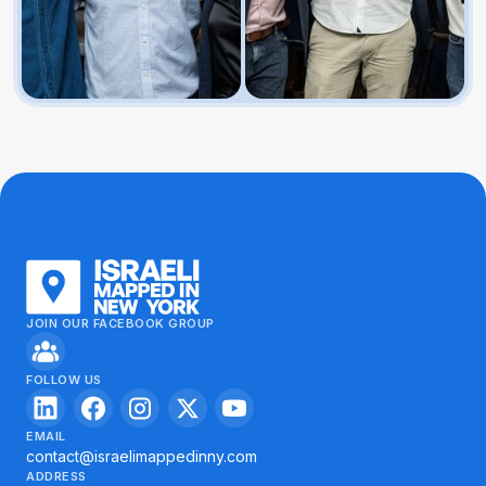
JOIN OUR FACEBOOK GROUP
FOLLOW US
EMAIL
contact@israelimappedinny.com
ADDRESS